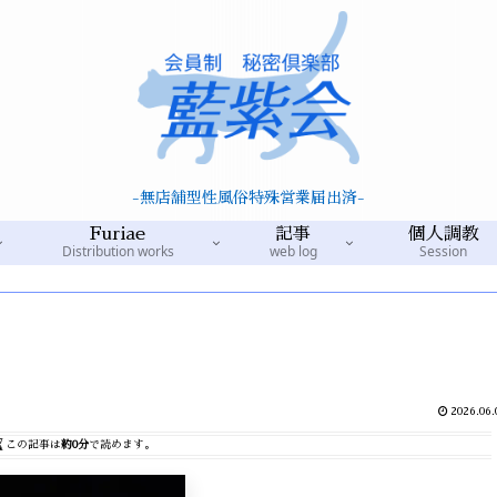
-無店舗型性風俗特殊営業届出済-
Furiae
記事
個人調教
Distribution works
web log
Session
2026.06.
この記事は
約0分
で読めます。