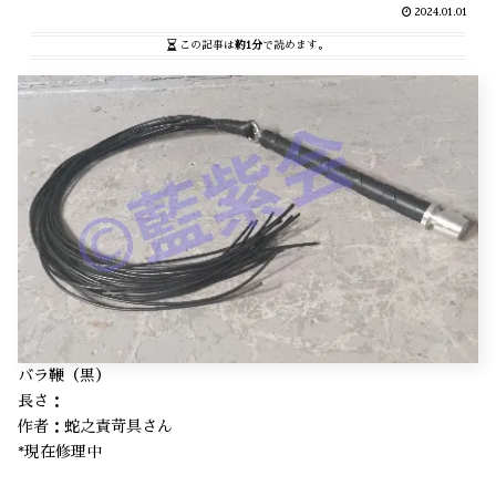
2024.01.01
この記事は
約1分
で読めます。
バラ鞭（黒）
長さ：
作者：蛇之責苛具さん
*現在修理中