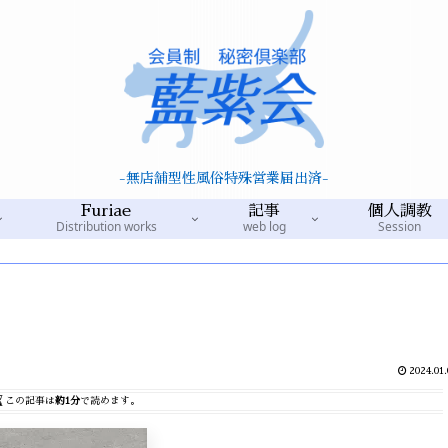
-無店舗型性風俗特殊営業届出済-
Furiae
記事
個人調教
Distribution works
web log
Session
2024.01.
この記事は
約1分
で読めます。