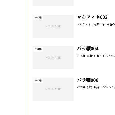
マルティネ002
千条鞭
マルティネ（黒紫）革･同色
バラ鞭004
千条鞭
バラ鞭（紺色）長さ：102セ
バラ鞭008
千条鞭
バラ鞭（白）長さ：77セン