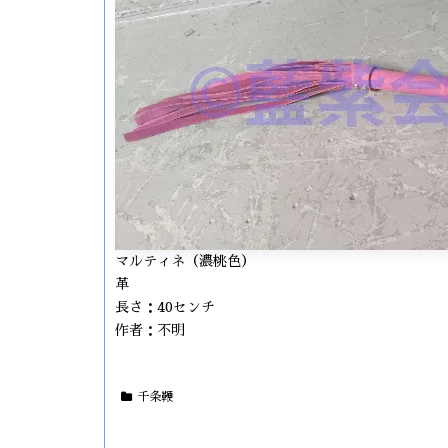
マルティネ（濃桃色）
革
長さ：40センチ
作者：不明
千条鞭