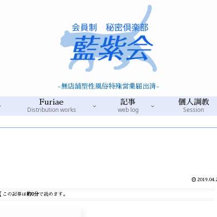
-無店舗型性風俗特殊営業届出済-
Furiae
記事
個人調教
Distribution works
web log
Session
2019.04.
この記事は
約0分
で読めます。