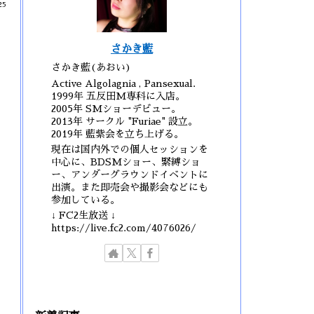
25
さかき藍
さかき藍(あおい)
Active Algolagnia , Pansexual.
1999年 五反田M専科に入店。
2005年 SMショーデビュー。
2013年 サークル "Furiae" 設立。
2019年 藍紫会を立ち上げる。
現在は国内外での個人セッションを
中心に、BDSMショー、緊縛ショ
ー、アンダーグラウンドイベントに
出演。また即売会や撮影会などにも
参加している。
↓ FC2生放送 ↓
https://live.fc2.com/4076026/