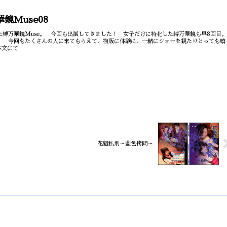
万華鏡Muse08
た縛万華鏡Muse。 今回も出展してきました！ 女子だけに特化した縛万華鏡も早8回目
。 今回もたくさんの人に来てもらえて、物販に体験に、一緒にショーを観たりとっても嬉
本文にて
花魁私刑～藍色拷問～