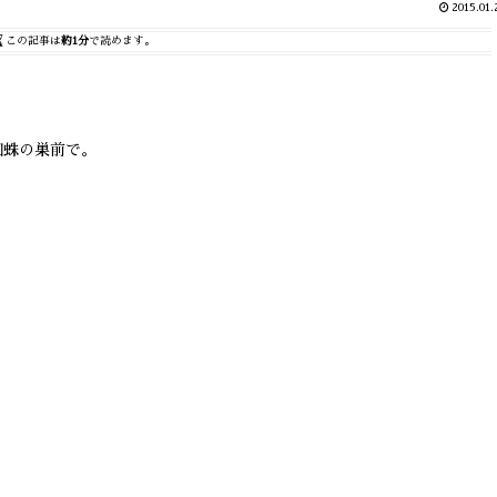
2015.01.
この記事は
約1分
で読めます。
！
蜘蛛の巣前で。