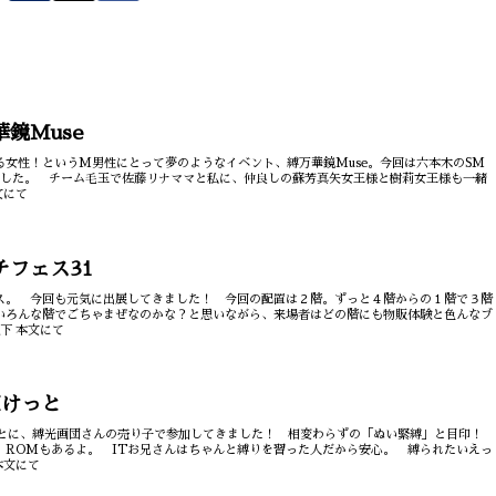
万華鏡Muse
る女性！というM男性にとって夢のようなイベント、縛万華鏡Muse。今回は六本木のSM
りました。 チーム毛玉で佐藤リナママと私に、仲良しの蘇芳真矢女王様と樹莉女王様も一緒
文にて
ェチフェス31
ス。 今回も元気に出展してきました！ 今回の配置は２階。ずっと４階からの１階で３階
いろんな階でごちゃまぜなのかな？と思いながら、来場者はどの階にも物販体験と色んなブ
下 本文にて
OMけっと
っとに、縛光画団さんの売り子で参加してきました！ 相変わらずの「ぬい緊縛」と目印！
 ROMもあるよ。 ITお兄さんはちゃんと縛りを習った人だから安心。 縛られたいえっ
本文にて