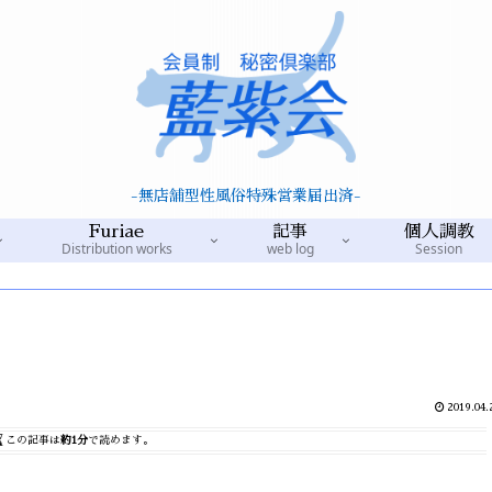
-無店舗型性風俗特殊営業届出済-
Furiae
記事
個人調教
Distribution works
web log
Session
2019.04.
この記事は
約1分
で読めます。