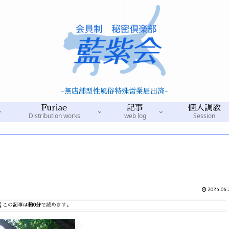
-無店舗型性風俗特殊営業届出済-
Furiae
記事
個人調教
Distribution works
web log
Session
2026.06.
この記事は
約0分
で読めます。