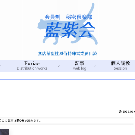
-無店舗型性風俗特殊営業届出済-
Furiae
記事
個人調教
Distribution works
web log
Session
2026.06.
この記事は
約0分
で読めます。