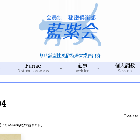
-無店舗型性風俗特殊営業届出済-
Furiae
記事
個人調教
Distribution works
web log
Session
04
2026.06.
この記事は
約0分
で読めます。