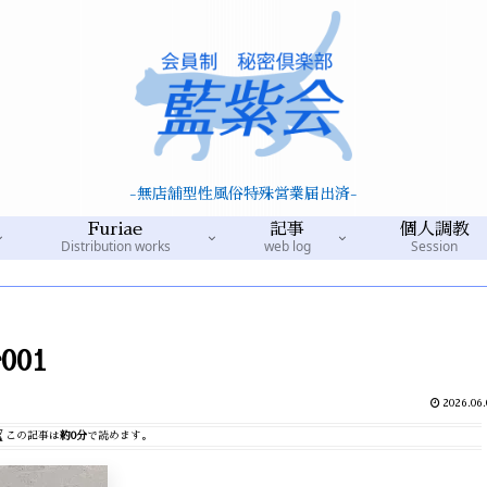
-無店舗型性風俗特殊営業届出済-
Furiae
記事
個人調教
Distribution works
web log
Session
r001
2026.06.
この記事は
約0分
で読めます。