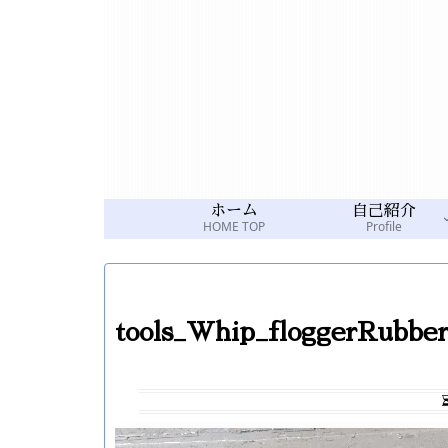
ホーム
自己紹介
HOME TOP
Profile
tools_Whip_floggerRubbe