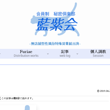
-無店舗型性風俗特殊営業届出済-
Furiae
記事
個人調教
Distribution works
web log
Session
2019.04.
この記事は
約0分
で読めます。