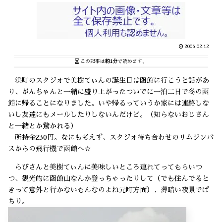
2006.02.12
この記事は
約1分
で読めます。
浜町のスタジオで美樹てぃんの誕生日は函館に行こうと話があ
り、がんちゃんと一緒に盛り上がったついでに一泊二日で冬の函
館に帰ることになりました。いや帰るっていうか家には連絡しな
いし友達にもメールしたりしないんだけど。（知らないおじさん
と一緒とか驚かれる）
所持金230円。なにも考えず、スタジオ待ち合わせのリムジンバ
スからの飛行機で函館へ☆
らびさんと美樹てぃんに美味しいところ連れてってもらいつ
つ、観光的に函館山なんか登っちゃったりして（でも住んでると
きって意外と行かないもんなのよね元町方面）、薄暗い夜景でぱ
ちり。