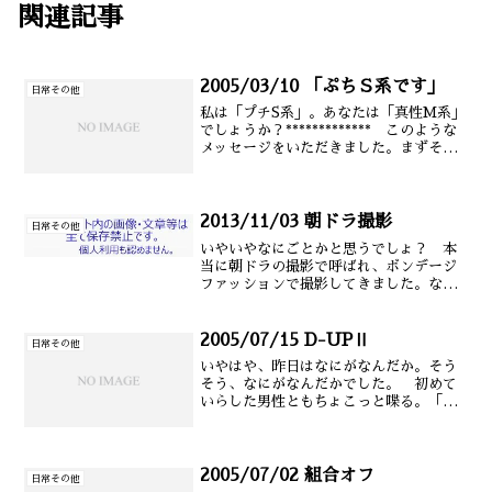
関連記事
2005/03/10 「ぷちＳ系です」
日常その他
私は「プチS系」。あなたは「真性M系」
でしょうか？************* このような
メッセージをいただきました。まずその
前に名乗れよ、と思うのは狭量なの
か。 「イクまでが肝心、ここにこだわ
るのが知的生命体→変態を肯定」 さら
に上記が記載(以下 本文にて
2013/11/03 朝ドラ撮影
日常その他
いやいやなにごとかと思うでしょ？ 本
当に朝ドラの撮影で呼ばれ、ボンデージ
ファッションで撮影してきました。なに
を隠そう、役柄がアンダーグランドショ
ーに出演しているパフォーマーであり、
アングラSM女王様だったから。まぁ間違
2005/07/15 D-UPⅡ
日常その他
いはない。でも一般人が(以下 本文にて
いやはや、昨日はなにがなんだか。そう
そう、なにがなんだかでした。 初めて
いらした男性ともちょこっと喋る。「自
称Ｓ男性」とがんちゃんを紹介したら、
その男性はがんちゃんを「自称さん」と
私に呼んでいた。笑った。あぁ、でもち
ゃんとＳ男性（？）とわか(以下 本文に
2005/07/02 組合オフ
日常その他
て