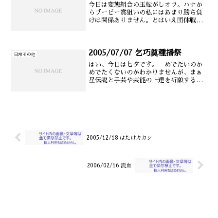
今日は変態組合の玉転がしオフ。ハナか
らブービー賞狙いの私にはあまり勝ち負
けは関係ありません。とはいえ団体戦っ
ぽいのでどこか別のチームにも私と同等
のへたっぴさんが入らないかなぁと期
待。（他力本願） 口撃ありありの勝負
だったはずですが、私の居場(以下 本文
2005/07/07 乞巧奠種播祭
日常その他
にて
はい、今日は七夕です。 めでたいのか
めでたくないのかわかりませんが、まぁ
星伝説と手芸や芸能の上達を祈願する中
国の習俗の掛け合いだし、みんなでなん
でもかんでも願掛けしちゃえー。願うこ
とは自由だ！ ちなみにうちの祖母は七
夕をしちせきと言ってまし(以下 本文に
て
2005/12/18 はたけカカシ
2006/02/16 流血