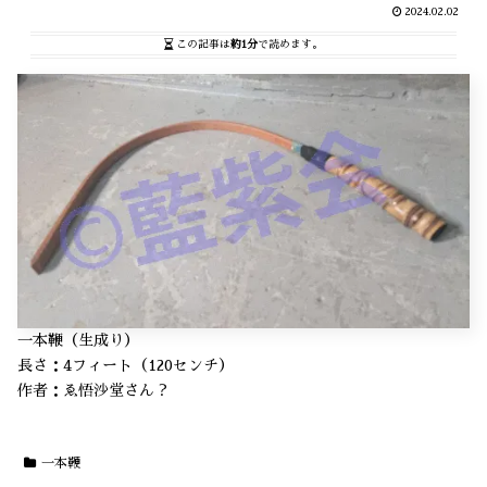
2024.02.02
この記事は
約1分
で読めます。
一本鞭（生成り）
長さ：4フィート（120センチ）
作者：ゑ悟沙堂さん？
一本鞭