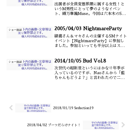
下 本文にて
出展者が全員変態界隈に属する女性！と
いうM男性にとって夢のようなイベン
ト、縛万華鏡Muse。今回は六本木のSM
barー毛玉ーでの出展となりました。 チ
ーム毛玉で佐藤リナママと私に、仲良し
の蘇芳真矢女王様と樹莉女王様も一緒
2005/04/03 NightmareParty
ショー後記
に、みんなでわいわ(以下 本文にて
緋虜さん＆マキさんの主催するSMナイト
イベント【NightmareParty】に参加し
ました。参加といっても半分以上はスタ
ッフみたいな。SMマニアだけじゃなく、
とはいえ一般人でもなく、雑誌や口コミ
でしか得られなかったイベントの情報が
2014/10/05 Bud Vol.8
ショー後記
手軽に手(以下 本文にて
次世代の超新星というにはかなり年季が
入っているのですが、Naoさんから「藍
ちゃんもどうよ？」と言われたので二つ
返事で乗っかりました。だって若手とか
言われてみたいじゃん。 良く知った鵺
神蓮くんと、天馬ハルさん、織雅ちゃん
にTECHさん、そして(以下 本文にて
2018/01/19 Seduction19
2018/04/02 ブーツだらけナイト！