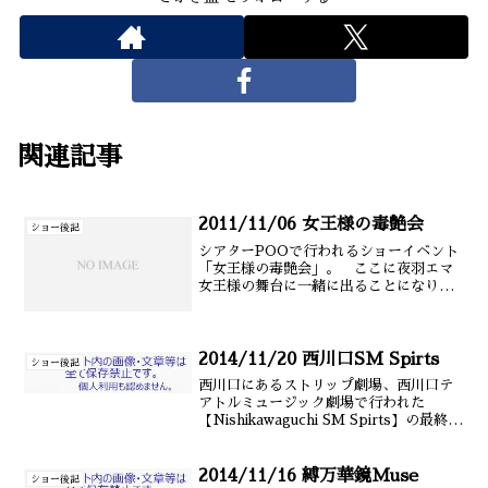
関連記事
2011/11/06 女王様の毒艶会
ショー後記
シアターPOOで行われるショーイベント
「女王様の毒艶会」。 ここに夜羽エマ
女王様の舞台に一緒に出ることになりま
した。不思議な縁ですが、9月に師匠の付
き人としてデラカブの楽屋にいたときに
挨拶したことと師匠の紹介で実現しまし
た。なんか凄い。（実(以下 本文にて
2014/11/20 西川口SM Spirts
ショー後記
西川口にあるストリップ劇場、西川口テ
アトルミュージック劇場で行われた
【Nishikawaguchi SM Spirts】の最終
日、11/20に出演してきました。 香盤
はYAGIEさんと志摩紫光さんに挟まれる
という。 楽屋はわいわいとしていて(以
2014/11/16 縛万華鏡Muse
ショー後記