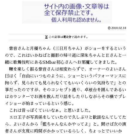
2018.02.18
この記事は
約2分
で読めます。
紫音さんと月優ちゃん（三日月ちゃん）がショーをするという
ので、これはいかねばと撮影の帰り道に深朱ちゃんとＥさんと一
緒に歌舞伎町にあるSMbar初心さんへお邪魔してきました。
鞭を楽しく振る紫音さんは相変わらずで、オーナーのよいさん
曰はく「自由にいつものように、ショーというパフォーマンスに
拘らず、見られても見られなくてもいいくらいの気持ちで」との
事だったのですが、そのコンセプト通り、卓袱台を囲んであるい
はカウンターでお酒を飲んだり話をしたりしながらその横でプレ
イショーが始まっているという感じ。
これは昔っぽくていいなぁ。と思いました。
エロ王子が写真係をしていたので久しぶりと歓談なんてしてた
ら、よいさんから「藍ちゃんなんかやってよ」と。聞けば次の演
者さんが支度に時間がかかっているらしく、ちょっとでいいか