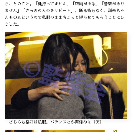
ら、とのこと。「縄持ってません」「店縄がある」「音楽があり
ません」「さっきの人のをリピート」。断る術もなく、深朱ちゃ
んもＯＫというので私服のままちょっと縛らせてもらうことにし
ました。
どちらも格好は私服。バランスとか関係ねぇ（笑）